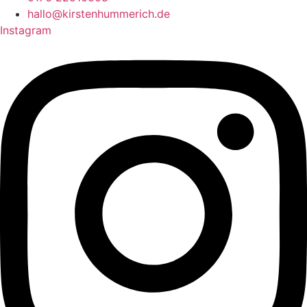
hallo@kirstenhummerich.de
Instagram